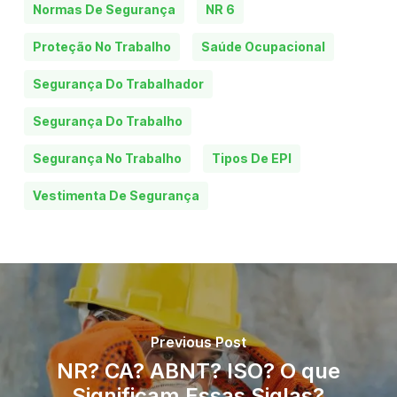
Normas De Segurança
NR 6
Proteção No Trabalho
Saúde Ocupacional
Segurança Do Trabalhador
Segurança Do Trabalho
Segurança No Trabalho
Tipos De EPI
Vestimenta De Segurança
Previous Post
NR? CA? ABNT? ISO? O que
Significam Essas Siglas?