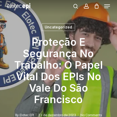
Menu
Skip
search
account
to
Close
main
Menu
Uncategorized
content
Proteção E
Segurança No
Trabalho: O Papel
Vital Dos EPIs No
Vale Do São
Francisco
By
Elotec EPI
23 de dezembro de 2023
No Comments