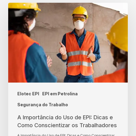
A
Importância
do
Uso
de
EPI:
Dicas
e
Como
Elotec EPI
EPI em Petrolina
Conscientizar
os
Segurança do Trabalho
Trabalhadores
A Importância do Uso de EPI: Dicas e
Como Conscientizar os Trabalhadores
A Importância do Uso de EPI: Dicas e Como Conscientizar