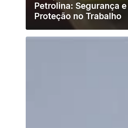
Petrolina: Segurança e
Proteção no Trabalho
Quais
são
os
Tipos
de
EPIs?