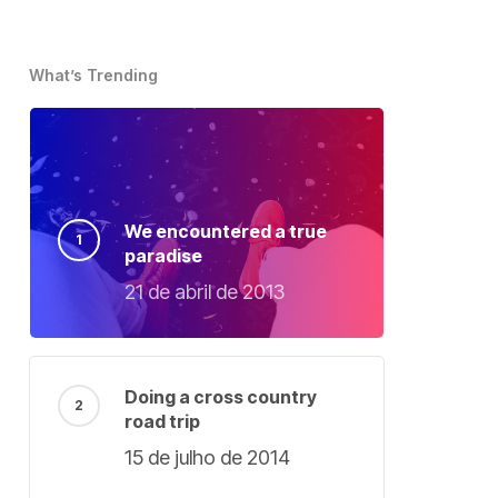
What’s Trending
We encountered a true
paradise
21 de abril de 2013
Doing a cross country
road trip
15 de julho de 2014