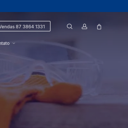
search
account
Vendas 87 3864 1331
tato