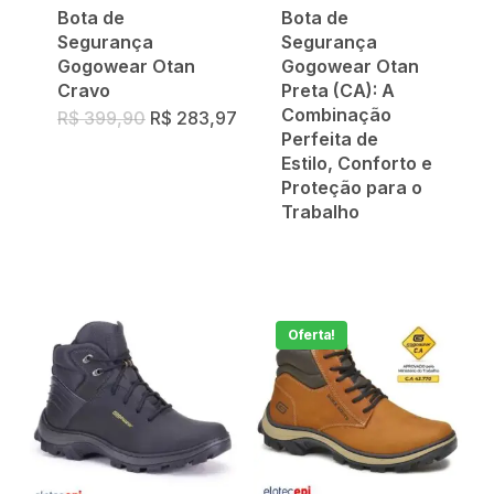
Bota de
Bota de
Segurança
Segurança
Gogowear Otan
Gogowear Otan
Cravo
Preta (CA): A
Combinação
O
O
R$
399,90
R$
283,97
preço
preço
Perfeita de
original
atual
Estilo, Conforto e
era:
é:
R$ 399,90.
R$ 283,97.
Proteção para o
Trabalho
Oferta!