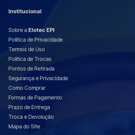
ser
na
Institucional
escolhidas
página
na
do
Sobre a
Elotec EPI
página
produto
Política de Privacidade
do
Termos de Uso
produto
Política de Trocas
Pontos de Retirada
Segurança e Privacidade
Como Comprar
Formas de Pagamento
Prazo de Entrega
Troca e Devolução
Mapa do Site