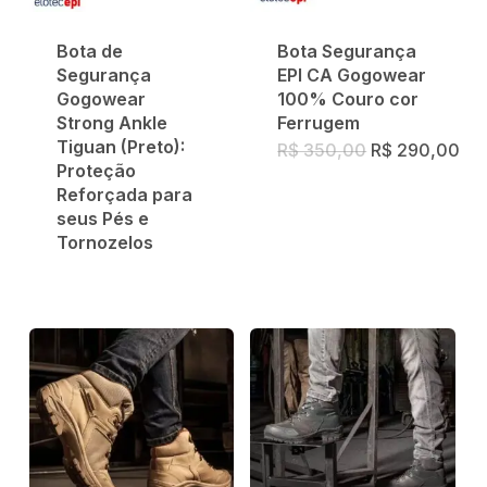
Bota de
Bota Segurança
Segurança
EPI CA Gogowear
Gogowear
100% Couro cor
Strong Ankle
Ferrugem
Tiguan (Preto):
O
O
R$
350,00
R$
290,00
preço
pr
Proteção
original
atu
Reforçada para
era:
é:
seus Pés e
R$ 350,00.
R$
Tornozelos