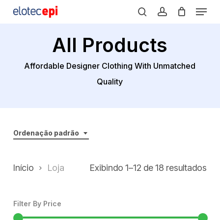
Menu
Skip
search
account
to
Close
main
All Products
Menu
content
Affordable Designer Clothing With Unmatched
Quality
Ordenação padrão
Início
Loja
Exibindo 1–12 de 18 resultados
Filter By Price