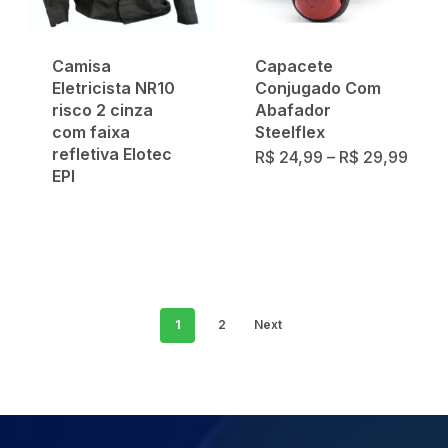
Camisa
Capacete
Eletricista NR10
Conjugado Com
risco 2 cinza
Abafador
com faixa
Steelflex
refletiva Elotec
Este
Faixa
R$
24,99
–
R$
29,99
de
EPI
produto
preç
Este
R$ 2
tem
atrav
produto
R$ 2
várias
tem
variantes.
várias
As
1
2
Next
variantes.
opções
As
podem
opções
ser
podem
escolhidas