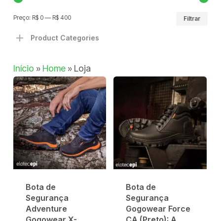
Pr
Pr
Preço:
R$ 0
—
R$ 400
Filtrar
mí
má
Product Categories
Início
»
Home
»
Loja
Bota de
Bota de
Segurança
Segurança
Adventure
Gogowear Force
Gogowear X-
CA (Preto): A