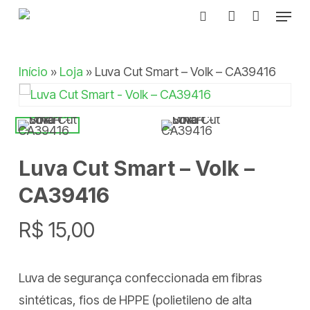
Menu
Skip
search
account
to
Close
main
Menu
Início
»
Loja
»
Luva Cut Smart – Volk – CA39416
content
Luva Cut Smart – Volk –
CA39416
R$
15,00
Luva de segurança confeccionada em fibras
sintéticas, fios de HPPE (polietileno de alta