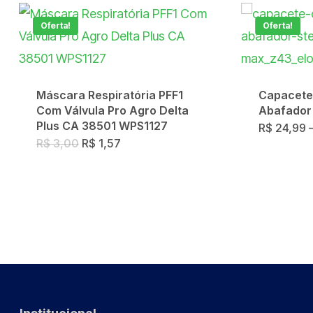
Oferta!
Oferta!
Máscara Respiratória PFF1
Capacete
Com Válvula Pro Agro Delta
Abafador 
Plus CA 38501 WPS1127
R$
24,99
O
O
R$
3,00
R$
1,57
preço
preço
original
atual
era:
é:
R$ 3,00.
R$ 1,57.