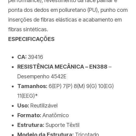
performance), revestimento da face palmar e
ponta dos dedos em poliuretano (PU), punho com
inserções de fibras elásticas e acabamento em
fibras sintéticas.
ESPECIFICAÇÕES
CA:
39416
RESISTÊNCIA MECÂNICA – EN388
–
Desempenho 4542E
Tamanhos:
6(EP) 7(P) 8(M) 9(G) 10(EG)
11(EEG)*
Uso:
Reutilizável
Formato:
Anatômico
Estrutura:
Suporte Têxtil
Modelo da Estrutura:
Tricotado