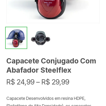
Capacete Conjugado Com
Abafador Steelflex
Faixa
R$
24,99
–
R$
29,99
de
preço:
Capacete Desenvolvidos em resina HDPE,
R$ 24,99
(Polietileno de Alta Densidade), os capacetes