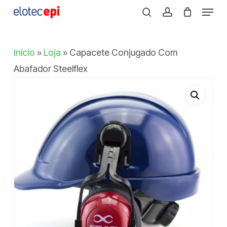
Menu
Skip
search
account
to
Close
main
Menu
Início
»
Loja
»
Capacete Conjugado Com
content
Abafador Steelflex