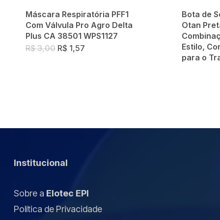
Máscara Respiratória PFF1
Bota de 
Com Válvula Pro Agro Delta
Otan Pret
Plus CA 38501 WPS1127
Combinaç
Estilo, C
O
O
R$
3,00
R$
1,57
preço
preço
para o Tr
original
atual
era:
é:
R$ 3,00.
R$ 1,57.
Institucional
Sobre a
Elotec EPI
Política de Privacidade