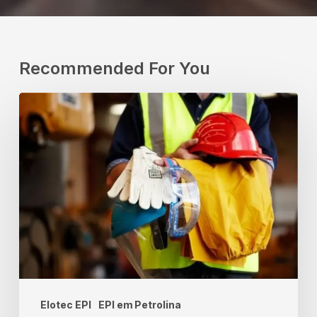
Recommended For You
A
Importância
do
Uso
de
EPIs
nas
Pequenas
Empresas:
Elotec EPI
EPI em Petrolina
Conscientização