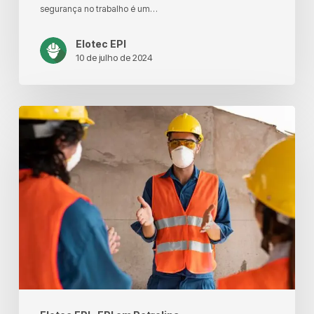
e
segurança no trabalho é um…
Região
Elotec EPI
10 de julho de 2024
A
Importância
do
Uso
de
EPI:
Dicas
e
Como