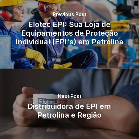
Previous Post
Elotec EPI: Sua Loja de
Equipamentos de Proteção
Individual (EPI's) em Petrolina
Next Post
Distribuidora de EPI em
Petrolina e Região