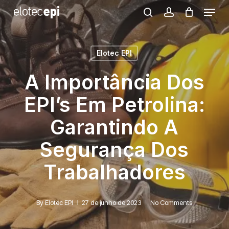
Menu
Skip
search
account
to
Close
main
Menu
Elotec EPI
content
A Importância Dos
EPI’s Em Petrolina:
Garantindo A
Segurança Dos
Trabalhadores
By
Elotec EPI
27 de junho de 2023
No Comments