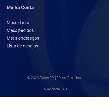
Minha Conta
Meus dados
Meus pedidos
Meus endereços
Lista de desejos
© 2026 Elotec EPI | EPI em Petrolina.
By Agência LAB
twitter
facebook
pinterest
linkedin
instagram
whatsapp
phone